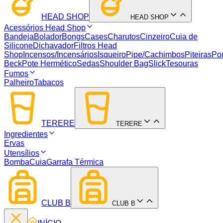
HEAD SHOP
HEAD SHOP
Acessórios Head Shop
Bandeja
Bolador
Bongs
Cases
Charutos
Cinzeiro
Cuia de
Silicone
Dichavador
Filtros Head
Shop
Incensos/Incensários
Isqueiro
Pipe/Cachimbos
Piteiras
Por
Beck
Pote Hermético
Sedas
Shoulder Bag
Slick
Tesouras
Fumos
Palheiro
Tabacos
TERERE
TERERE
Ingredientes
Ervas
Utensílios
Bomba
Cuia
Garrafa Térmica
CLUB B
CLUB B