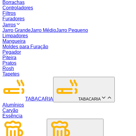
Borrachas
Controladores
Filtros
Furadores
Jarros
Jarro Grande
Jarro Médio
Jarro Pequeno
Limpadores
Mangueira
Moldes para Furação
Pegador
Piteira
Pratos
Rosh
Tapetes
TABACARIA
TABACARIA
Alumínios
Carvão
Essência