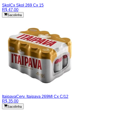
Skol
Cx Skol 269 Cx 15
R$ 47,00
Sacolinha
Itaipava
Cerv. Itaipava 269Ml Cx C/12
R$ 35,00
Sacolinha