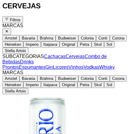
CERVEJAS
Filtros
MARCAS
Amstel
Bavaria
Brahma
Budweiser
Colonia
Conti
Corona
Heineken
Imperio
Itaipava
Original
Petra
Skol
Sol
Stella Artois
SUBCATEGORIAS
Cachaças
Cervejas
Combo de
Bebidas
Drinks
Prontos
Espumantes
Gin
Licores
Vinhos
Vodkas
Whisky
MARCAS
Amstel
Bavaria
Brahma
Budweiser
Colonia
Conti
Corona
Heineken
Imperio
Itaipava
Original
Petra
Skol
Sol
Stella Artois