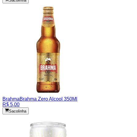
Sacolinha
Brahma
Brahma Zero Alcool 350Ml
R$ 5,00
Sacolinha