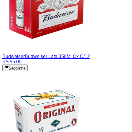
Budweiser
Budweiser Lata 350Ml Cx C/12
R$ 55,00
Sacolinha