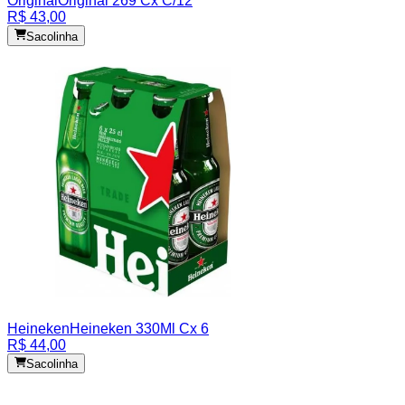
Original
Original 269 Cx C/12
R$ 43,00
Sacolinha
Heineken
Heineken 330Ml Cx 6
R$ 44,00
Sacolinha