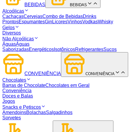
BEBIDAS
BEBIDAS
Alcoólicas
Cachaças
Cervejas
Combo de Bebidas
Drinks
Prontos
Espumantes
Gin
Licores
Vinhos
Vodkas
Whisky
Gelos
Diversos
Não Alcoólicas
Águas
Águas
Saborizadas
Energéticos
Isotônicos
Refrigerantes
Sucos
CONVENIÊNCIA
CONVENIÊNCIA
Chocolates
Barras de Chocolate
Chocolates em Geral
Conveniência
Doces e Balas
Jogos
Snacks e Petiscos
Amendoins
Bolachas
Salgadinhos
Sorvetes