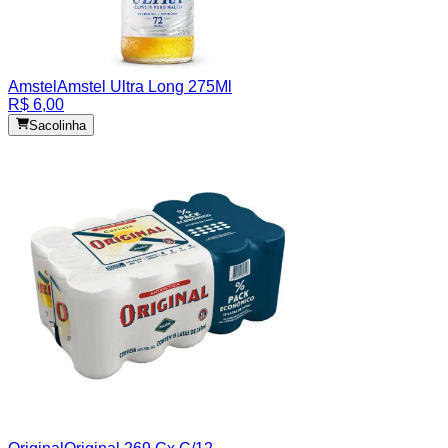
Amstel
Amstel Ultra Long 275Ml
R$ 6,00
Sacolinha