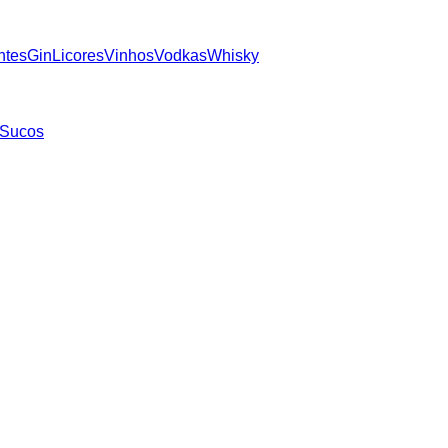
ntes
Gin
Licores
Vinhos
Vodkas
Whisky
Sucos