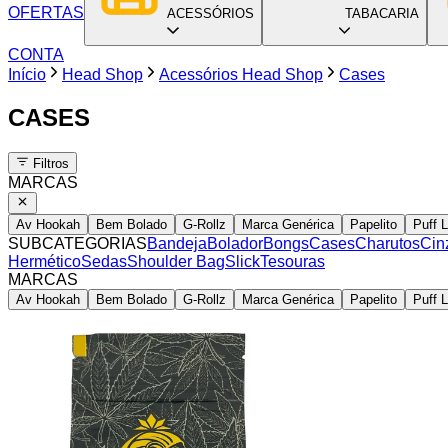
OFERTAS
ACESSÓRIOS
TABACARIA
CONTA
Início
Head Shop
Acessórios Head Shop
Cases
CASES
Filtros
MARCAS
Av Hookah
Bem Bolado
G-Rollz
Marca Genérica
Papelito
Puff L
SUBCATEGORIAS
Bandeja
Bolador
Bongs
Cases
Charutos
Cin
Hermético
Sedas
Shoulder Bag
Slick
Tesouras
MARCAS
Av Hookah
Bem Bolado
G-Rollz
Marca Genérica
Papelito
Puff L