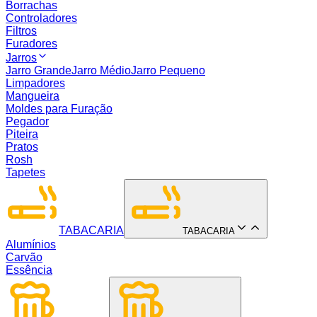
Borrachas
Controladores
Filtros
Furadores
Jarros
Jarro Grande
Jarro Médio
Jarro Pequeno
Limpadores
Mangueira
Moldes para Furação
Pegador
Piteira
Pratos
Rosh
Tapetes
TABACARIA
TABACARIA
Alumínios
Carvão
Essência