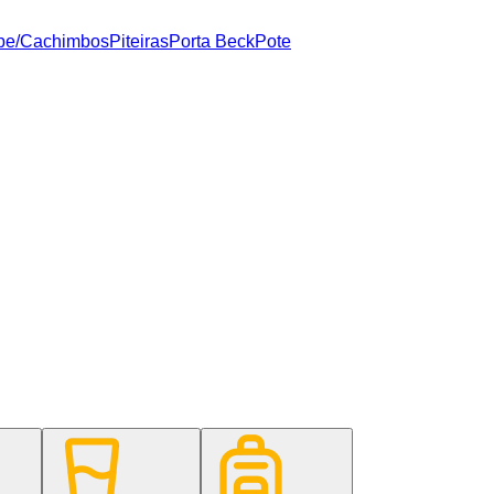
pe/Cachimbos
Piteiras
Porta Beck
Pote