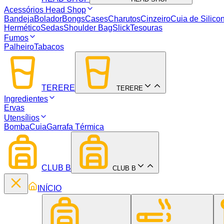
Acessórios Head Shop
Bandeja
Bolador
Bongs
Cases
Charutos
Cinzeiro
Cuia de Silico
Hermético
Sedas
Shoulder Bag
Slick
Tesouras
Fumos
Palheiro
Tabacos
TERERE
TERERE
Ingredientes
Ervas
Utensílios
Bomba
Cuia
Garrafa Térmica
CLUB B
CLUB B
INÍCIO