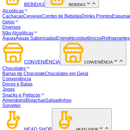
BEBIDAS
BEBIDAS
Alcoólicas
Cachaças
Cervejas
Combo de Bebidas
Drinks Prontos
Espuma
Gelos
Diversos
Não Alcoólicas
Águas
Águas Saborizadas
Energéticos
Isotônicos
Refrigerantes
CONVENIÊNCIA
CONVENIÊNCIA
Chocolates
Barras de Chocolate
Chocolates em Geral
Conveniência
Doces e Balas
Jogos
Snacks e Petiscos
Amendoins
Bolachas
Salgadinhos
Sorvetes
HEAD SHOP
HEAD SHOP