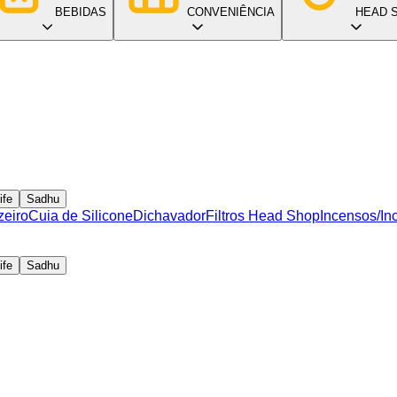
BEBIDAS
CONVENIÊNCIA
HEAD 
ife
Sadhu
zeiro
Cuia de Silicone
Dichavador
Filtros Head Shop
Incensos/In
ife
Sadhu