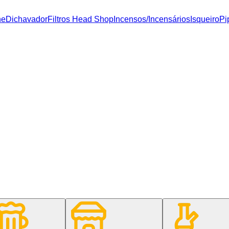
ne
Dichavador
Filtros Head Shop
Incensos/Incensários
Isqueiro
Pi