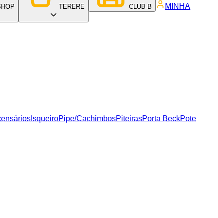
MINHA
SHOP
TERERE
CLUB B
censários
Isqueiro
Pipe/Cachimbos
Piteiras
Porta Beck
Pote