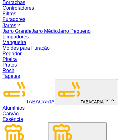
Borrachas
Controladores
Filtros
Furadores
Jarros
Jarro Grande
Jarro Médio
Jarro Pequeno
Limpadores
Mangueira
Moldes para Furação
Pegador
Piteira
Pratos
Rosh
Tapetes
TABACARIA
TABACARIA
Alumínios
Carvão
Essência