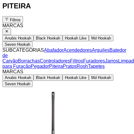
PITEIRA
Filtros
MARCAS
Anubis Hookah
Black Hookah
Hookah Like
Md Hookah
Seven Hookah
SUBCATEGORIAS
Abafador
Acendedores
Arguiles
Batedor
de
Carvão
Borrachas
Controladores
Filtros
Furadores
Jarros
Limpad
para Furação
Pegador
Piteira
Pratos
Rosh
Tapetes
MARCAS
Anubis Hookah
Black Hookah
Hookah Like
Md Hookah
Seven Hookah