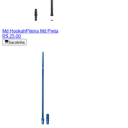
Md Hookah
Piteira Md Preta
R$ 25,00
Sacolinha