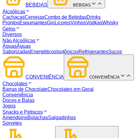
BEBIDAS
BEBIDAS
Alcoólicas
Cachaças
Cervejas
Combo de Bebidas
Drinks
Prontos
Espumantes
Gin
Licores
Vinhos
Vodkas
Whisky
Gelos
Diversos
Não Alcoólicas
Águas
Águas
Saborizadas
Energéticos
Isotônicos
Refrigerantes
Sucos
CONVENIÊNCIA
CONVENIÊNCIA
Chocolates
Barras de Chocolate
Chocolates em Geral
Conveniência
Doces e Balas
Jogos
Snacks e Petiscos
Amendoins
Bolachas
Salgadinhos
Sorvetes