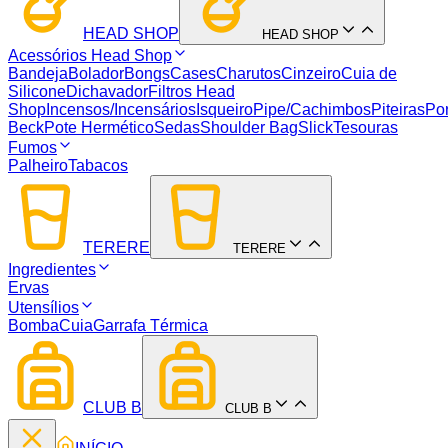
HEAD SHOP
HEAD SHOP
Acessórios Head Shop
Bandeja
Bolador
Bongs
Cases
Charutos
Cinzeiro
Cuia de
Silicone
Dichavador
Filtros Head
Shop
Incensos/Incensários
Isqueiro
Pipe/Cachimbos
Piteiras
Por
Beck
Pote Hermético
Sedas
Shoulder Bag
Slick
Tesouras
Fumos
Palheiro
Tabacos
TERERE
TERERE
Ingredientes
Ervas
Utensílios
Bomba
Cuia
Garrafa Térmica
CLUB B
CLUB B