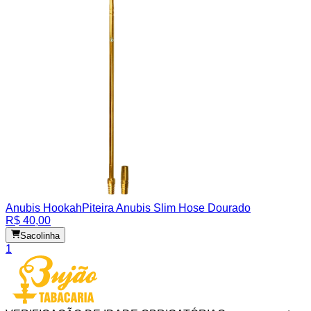
Anubis Hookah
Piteira Anubis Slim Hose Dourado
R$ 40,00
Sacolinha
1