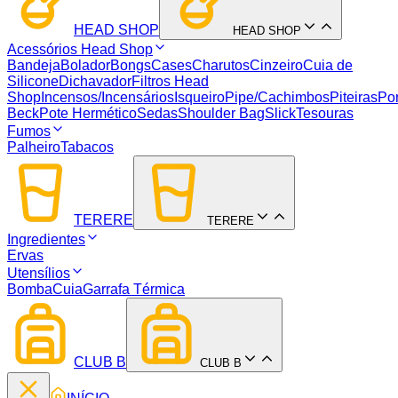
HEAD SHOP
HEAD SHOP
Acessórios Head Shop
Bandeja
Bolador
Bongs
Cases
Charutos
Cinzeiro
Cuia de
Silicone
Dichavador
Filtros Head
Shop
Incensos/Incensários
Isqueiro
Pipe/Cachimbos
Piteiras
Por
Beck
Pote Hermético
Sedas
Shoulder Bag
Slick
Tesouras
Fumos
Palheiro
Tabacos
TERERE
TERERE
Ingredientes
Ervas
Utensílios
Bomba
Cuia
Garrafa Térmica
CLUB B
CLUB B