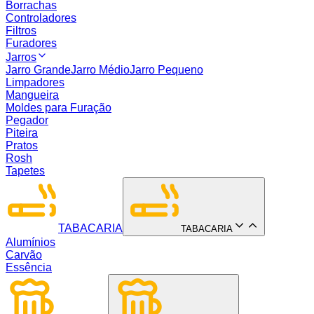
Borrachas
Controladores
Filtros
Furadores
Jarros
Jarro Grande
Jarro Médio
Jarro Pequeno
Limpadores
Mangueira
Moldes para Furação
Pegador
Piteira
Pratos
Rosh
Tapetes
TABACARIA
TABACARIA
Alumínios
Carvão
Essência