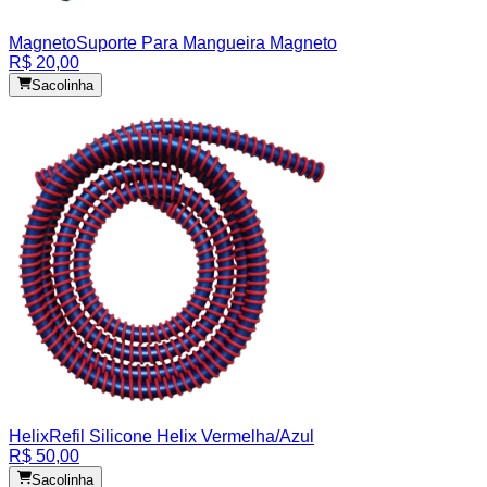
Magneto
Suporte Para Mangueira Magneto
R$ 20,00
Sacolinha
Helix
Refil Silicone Helix Vermelha/Azul
R$ 50,00
Sacolinha