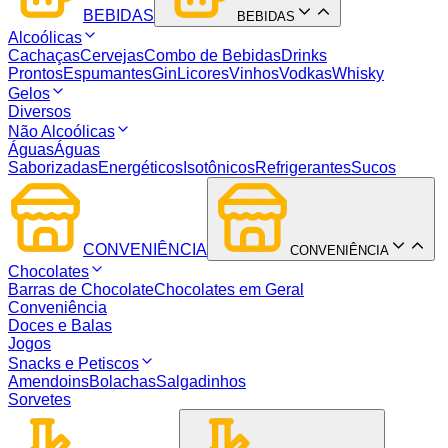
BEBIDAS
BEBIDAS
Alcoólicas
Cachaças
Cervejas
Combo de Bebidas
Drinks
Prontos
Espumantes
Gin
Licores
Vinhos
Vodkas
Whisky
Gelos
Diversos
Não Alcoólicas
Águas
Águas
Saborizadas
Energéticos
Isotônicos
Refrigerantes
Sucos
CONVENIÊNCIA
CONVENIÊNCIA
Chocolates
Barras de Chocolate
Chocolates em Geral
Conveniência
Doces e Balas
Jogos
Snacks e Petiscos
Amendoins
Bolachas
Salgadinhos
Sorvetes