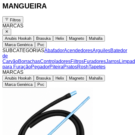
MANGUEIRA
Filtros
MARCAS
Anubis Hookah
Brasuka
Helix
Magneto
Mahalla
Marca Genérica
Pvc
SUBCATEGORIAS
Abafador
Acendedores
Arguiles
Batedor
de
Carvão
Borrachas
Controladores
Filtros
Furadores
Jarros
Limpad
para Furação
Pegador
Piteira
Pratos
Rosh
Tapetes
MARCAS
Anubis Hookah
Brasuka
Helix
Magneto
Mahalla
Marca Genérica
Pvc