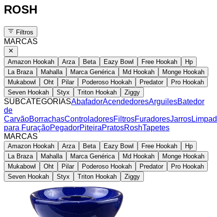
ROSH
Filtros
MARCAS
Amazon Hookah
Arza
Beta
Eazy Bowl
Free Hookah
Hp
La Braza
Mahalla
Marca Genérica
Md Hookah
Monge Hookah
Mukabowl
Oht
Pilar
Poderoso Hookah
Predator
Pro Hookah
Seven Hookah
Styx
Triton Hookah
Ziggy
SUBCATEGORIAS
Abafador
Acendedores
Arguiles
Batedor
de
Carvão
Borrachas
Controladores
Filtros
Furadores
Jarros
Limpad
para Furação
Pegador
Piteira
Pratos
Rosh
Tapetes
MARCAS
Amazon Hookah
Arza
Beta
Eazy Bowl
Free Hookah
Hp
La Braza
Mahalla
Marca Genérica
Md Hookah
Monge Hookah
Mukabowl
Oht
Pilar
Poderoso Hookah
Predator
Pro Hookah
Seven Hookah
Styx
Triton Hookah
Ziggy