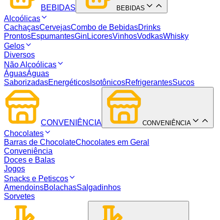
BEBIDAS
BEBIDAS
Alcoólicas
Cachaças
Cervejas
Combo de Bebidas
Drinks
Prontos
Espumantes
Gin
Licores
Vinhos
Vodkas
Whisky
Gelos
Diversos
Não Alcoólicas
Águas
Águas
Saborizadas
Energéticos
Isotônicos
Refrigerantes
Sucos
CONVENIÊNCIA
CONVENIÊNCIA
Chocolates
Barras de Chocolate
Chocolates em Geral
Conveniência
Doces e Balas
Jogos
Snacks e Petiscos
Amendoins
Bolachas
Salgadinhos
Sorvetes