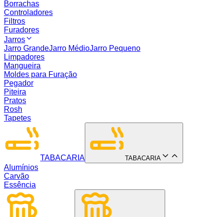
Borrachas
Controladores
Filtros
Furadores
Jarros
Jarro Grande
Jarro Médio
Jarro Pequeno
Limpadores
Mangueira
Moldes para Furação
Pegador
Piteira
Pratos
Rosh
Tapetes
TABACARIA
TABACARIA
Alumínios
Carvão
Essência