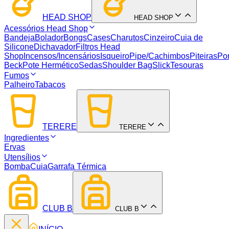
HEAD SHOP
HEAD SHOP
Acessórios Head Shop
Bandeja
Bolador
Bongs
Cases
Charutos
Cinzeiro
Cuia de
Silicone
Dichavador
Filtros Head
Shop
Incensos/Incensários
Isqueiro
Pipe/Cachimbos
Piteiras
Por
Beck
Pote Hermético
Sedas
Shoulder Bag
Slick
Tesouras
Fumos
Palheiro
Tabacos
TERERE
TERERE
Ingredientes
Ervas
Utensílios
Bomba
Cuia
Garrafa Térmica
CLUB B
CLUB B