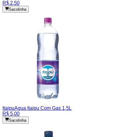
R$ 2,50
Sacolinha
Itaipu
Agua Itaipu Com Gas 1,5L
R$ 5,00
Sacolinha