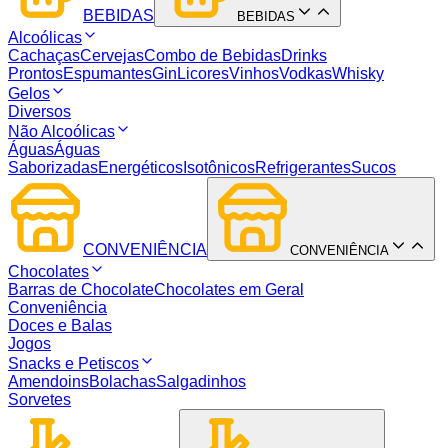
BEBIDAS
BEBIDAS
Alcoólicas
Cachaças
Cervejas
Combo de Bebidas
Drinks
Prontos
Espumantes
Gin
Licores
Vinhos
Vodkas
Whisky
Gelos
Diversos
Não Alcoólicas
Águas
Águas
Saborizadas
Energéticos
Isotônicos
Refrigerantes
Sucos
CONVENIÊNCIA
CONVENIÊNCIA
Chocolates
Barras de Chocolate
Chocolates em Geral
Conveniência
Doces e Balas
Jogos
Snacks e Petiscos
Amendoins
Bolachas
Salgadinhos
Sorvetes