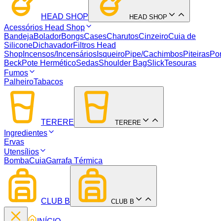
HEAD SHOP
HEAD SHOP
Acessórios Head Shop
Bandeja
Bolador
Bongs
Cases
Charutos
Cinzeiro
Cuia de
Silicone
Dichavador
Filtros Head
Shop
Incensos/Incensários
Isqueiro
Pipe/Cachimbos
Piteiras
Por
Beck
Pote Hermético
Sedas
Shoulder Bag
Slick
Tesouras
Fumos
Palheiro
Tabacos
TERERE
TERERE
Ingredientes
Ervas
Utensílios
Bomba
Cuia
Garrafa Térmica
CLUB B
CLUB B