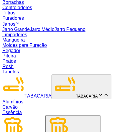
Borrachas
Controladores
Filtros
Furadores
Jarros
Jarro Grande
Jarro Médio
Jarro Pequeno
Limpadores
Mangueira
Moldes para Furação
Pegador
Piteira
Pratos
Rosh
Tapetes
TABACARIA
TABACARIA
Alumínios
Carvão
Essência