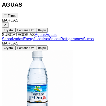
ÁGUAS
Filtros
MARCAS
Crystal
Fontana Oro
Itaipu
SUBCATEGORIAS
Águas
Águas
Saborizadas
Energéticos
Isotônicos
Refrigerantes
Sucos
MARCAS
Crystal
Fontana Oro
Itaipu