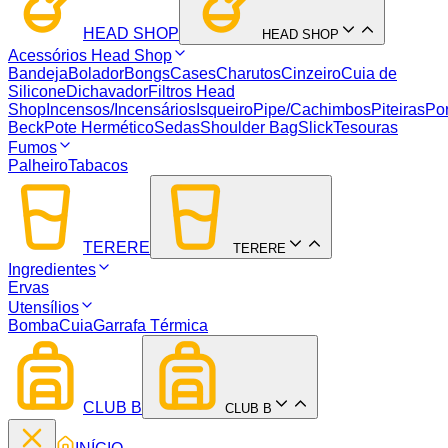
HEAD SHOP
HEAD SHOP
Acessórios Head Shop
Bandeja
Bolador
Bongs
Cases
Charutos
Cinzeiro
Cuia de
Silicone
Dichavador
Filtros Head
Shop
Incensos/Incensários
Isqueiro
Pipe/Cachimbos
Piteiras
Por
Beck
Pote Hermético
Sedas
Shoulder Bag
Slick
Tesouras
Fumos
Palheiro
Tabacos
TERERE
TERERE
Ingredientes
Ervas
Utensílios
Bomba
Cuia
Garrafa Térmica
CLUB B
CLUB B