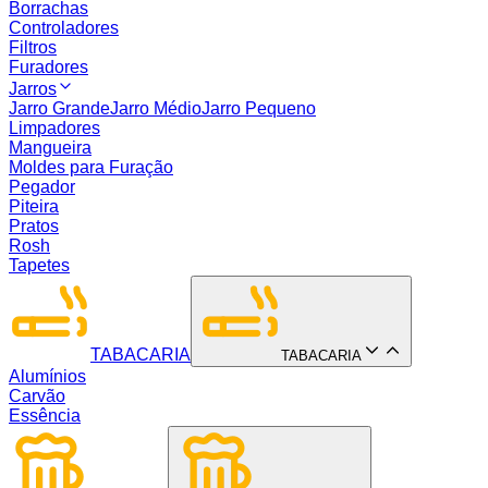
Borrachas
Controladores
Filtros
Furadores
Jarros
Jarro Grande
Jarro Médio
Jarro Pequeno
Limpadores
Mangueira
Moldes para Furação
Pegador
Piteira
Pratos
Rosh
Tapetes
TABACARIA
TABACARIA
Alumínios
Carvão
Essência