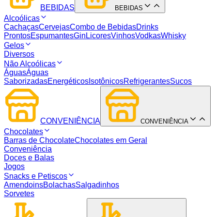
BEBIDAS
BEBIDAS
Alcoólicas
Cachaças
Cervejas
Combo de Bebidas
Drinks
Prontos
Espumantes
Gin
Licores
Vinhos
Vodkas
Whisky
Gelos
Diversos
Não Alcoólicas
Águas
Águas
Saborizadas
Energéticos
Isotônicos
Refrigerantes
Sucos
CONVENIÊNCIA
CONVENIÊNCIA
Chocolates
Barras de Chocolate
Chocolates em Geral
Conveniência
Doces e Balas
Jogos
Snacks e Petiscos
Amendoins
Bolachas
Salgadinhos
Sorvetes