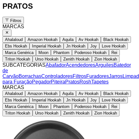
PRATOS
Filtros
MARCAS
Ahalaloud
Amazon Hookah
Aquila
Av Hookah
Black Hookah
Ebs Hookah
Imperial Hookah
Jn Hookah
Joy
Love Hookah
Marca Genérica
Moon
Phantom
Poderoso Hookah
Rei
Triton Hookah
Urso Hookah
Zenith Hookah
Zion Hookah
SUBCATEGORIAS
Abafador
Acendedores
Arguiles
Batedor
de
Carvão
Borrachas
Controladores
Filtros
Furadores
Jarros
Limpad
para Furação
Pegador
Piteira
Pratos
Rosh
Tapetes
MARCAS
Ahalaloud
Amazon Hookah
Aquila
Av Hookah
Black Hookah
Ebs Hookah
Imperial Hookah
Jn Hookah
Joy
Love Hookah
Marca Genérica
Moon
Phantom
Poderoso Hookah
Rei
Triton Hookah
Urso Hookah
Zenith Hookah
Zion Hookah