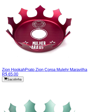
Zion Hookah
Prato Zion Coroa Mulehr Maravilha
R$ 65,00
Sacolinha