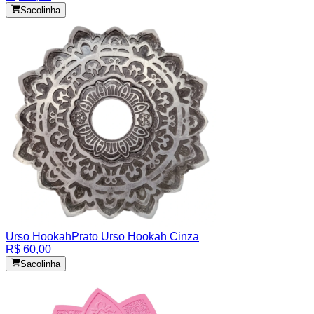
Sacolinha
Urso Hookah
Prato Urso Hookah Cinza
R$ 60,00
Sacolinha