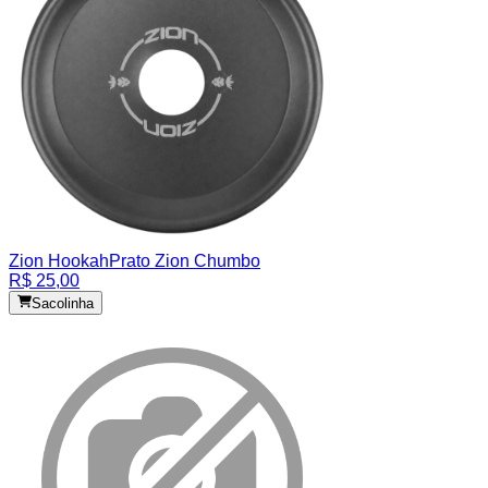
Zion Hookah
Prato Zion Chumbo
R$ 25,00
Sacolinha