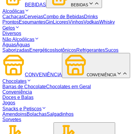
BEBIDAS
BEBIDAS
Alcoólicas
Cachaças
Cervejas
Combo de Bebidas
Drinks
Prontos
Espumantes
Gin
Licores
Vinhos
Vodkas
Whisky
Gelos
Diversos
Não Alcoólicas
Águas
Águas
Saborizadas
Energéticos
Isotônicos
Refrigerantes
Sucos
CONVENIÊNCIA
CONVENIÊNCIA
Chocolates
Barras de Chocolate
Chocolates em Geral
Conveniência
Doces e Balas
Jogos
Snacks e Petiscos
Amendoins
Bolachas
Salgadinhos
Sorvetes