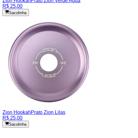
Zion Hookah
Prato Zion Verde Agua
R$ 25,00
Sacolinha
Zion Hookah
Prato Zion Lilas
R$ 25,00
Sacolinha