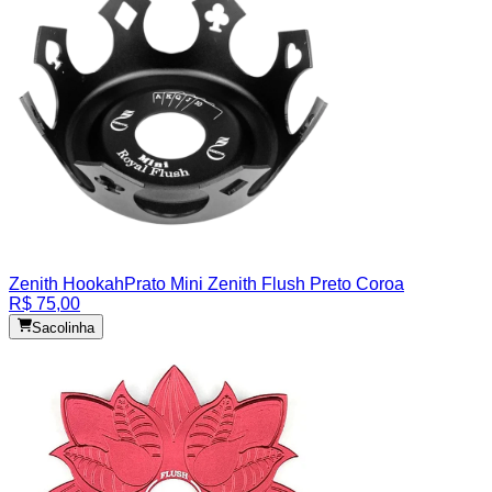
Zenith Hookah
Prato Mini Zenith Flush Preto Coroa
R$ 75,00
Sacolinha