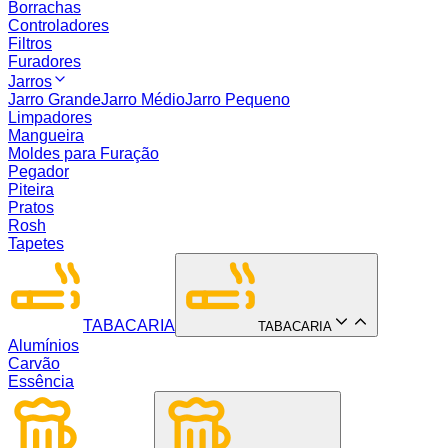
Borrachas
Controladores
Filtros
Furadores
Jarros
Jarro Grande
Jarro Médio
Jarro Pequeno
Limpadores
Mangueira
Moldes para Furação
Pegador
Piteira
Pratos
Rosh
Tapetes
TABACARIA
TABACARIA
Alumínios
Carvão
Essência