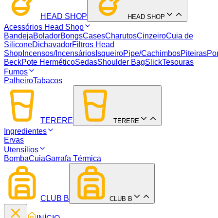
HEAD SHOP
HEAD SHOP
Acessórios Head Shop
Bandeja
Bolador
Bongs
Cases
Charutos
Cinzeiro
Cuia de
Silicone
Dichavador
Filtros Head
Shop
Incensos/Incensários
Isqueiro
Pipe/Cachimbos
Piteiras
Por
Beck
Pote Hermético
Sedas
Shoulder Bag
Slick
Tesouras
Fumos
Palheiro
Tabacos
TERERE
TERERE
Ingredientes
Ervas
Utensílios
Bomba
Cuia
Garrafa Térmica
CLUB B
CLUB B