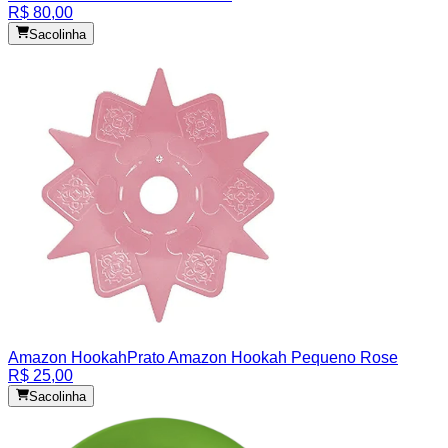
R$ 80,00
Sacolinha
Amazon Hookah
Prato Amazon Hookah Pequeno Rose
R$ 25,00
Sacolinha