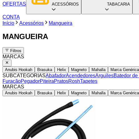
OFERTAS
ACESSÓRIOS
TABACARIA
CONTA
Início
Acessórios
Mangueira
MANGUEIRA
Filtros
MARCAS
Anubis Hookah
Brasuka
Helix
Magneto
Mahalla
Marca Genérica
SUBCATEGORIAS
Abafador
Acendedores
Arguiles
Batedor de
Furação
Pegador
Piteira
Pratos
Rosh
Tapetes
MARCAS
Anubis Hookah
Brasuka
Helix
Magneto
Mahalla
Marca Genérica