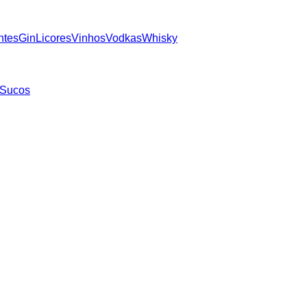
ntes
Gin
Licores
Vinhos
Vodkas
Whisky
Sucos