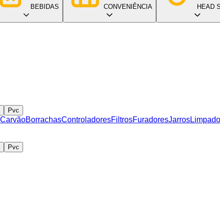
BEBIDAS
CONVENIÊNCIA
HEAD 
Pvc
 Carvão
Borrachas
Controladores
Filtros
Furadores
Jarros
Limpado
Pvc