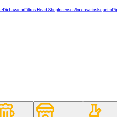
ne
Dichavador
Filtros Head Shop
Incensos/Incensários
Isqueiro
Pi