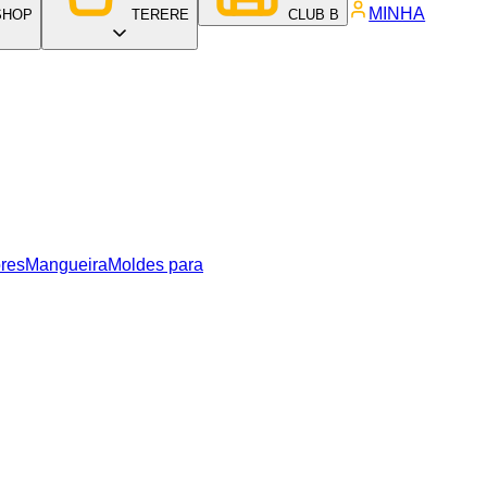
MINHA
SHOP
TERERE
CLUB B
res
Mangueira
Moldes para