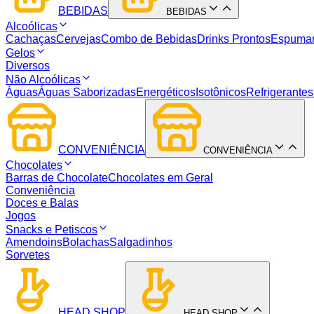
BEBIDAS
BEBIDAS
Alcoólicas
Cachaças
Cervejas
Combo de Bebidas
Drinks Prontos
Espuma
Gelos
Diversos
Não Alcoólicas
Águas
Águas Saborizadas
Energéticos
Isotônicos
Refrigerantes
CONVENIÊNCIA
CONVENIÊNCIA
Chocolates
Barras de Chocolate
Chocolates em Geral
Conveniência
Doces e Balas
Jogos
Snacks e Petiscos
Amendoins
Bolachas
Salgadinhos
Sorvetes
HEAD SHOP
HEAD SHOP