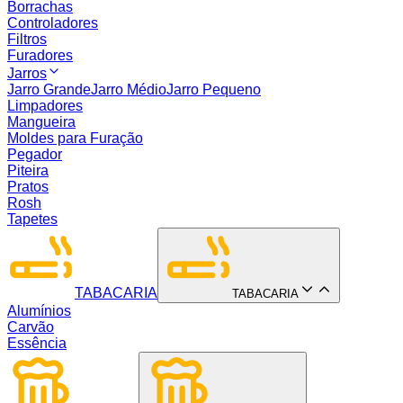
Borrachas
Controladores
Filtros
Furadores
Jarros
Jarro Grande
Jarro Médio
Jarro Pequeno
Limpadores
Mangueira
Moldes para Furação
Pegador
Piteira
Pratos
Rosh
Tapetes
TABACARIA
TABACARIA
Alumínios
Carvão
Essência