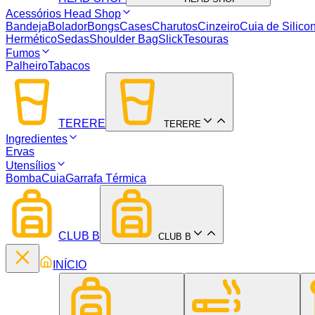
Acessórios Head Shop
Bandeja
Bolador
Bongs
Cases
Charutos
Cinzeiro
Cuia de Silico
Hermético
Sedas
Shoulder Bag
Slick
Tesouras
Fumos
Palheiro
Tabacos
TERERE
TERERE
Ingredientes
Ervas
Utensílios
Bomba
Cuia
Garrafa Térmica
CLUB B
CLUB B
INÍCIO