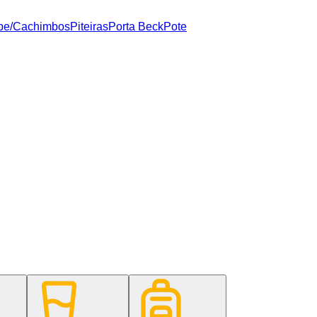
pe/Cachimbos
Piteiras
Porta Beck
Pote