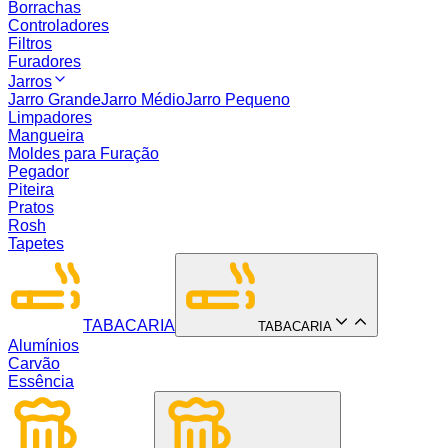
Borrachas
Controladores
Filtros
Furadores
Jarros
Jarro Grande
Jarro Médio
Jarro Pequeno
Limpadores
Mangueira
Moldes para Furação
Pegador
Piteira
Pratos
Rosh
Tapetes
TABACARIA
TABACARIA
Alumínios
Carvão
Essência