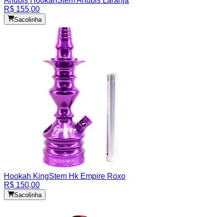
Anubis Hookah
Stem Anubis Laranja
R$ 155,00
Sacolinha
Hookah King
Stem Hk Empire Roxo
R$ 150,00
Sacolinha