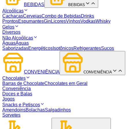
BEBIDAS
BEBIDAS
Alcoólicas
Cachaças
Cervejas
Combo de Bebidas
Drinks
Prontos
Espumantes
Gin
Licores
Vinhos
Vodkas
Whisky
Gelos
Diversos
Não Alcoólicas
Águas
Águas
Saborizadas
Energéticos
Isotônicos
Refrigerantes
Sucos
CONVENIÊNCIA
CONVENIÊNCIA
Chocolates
Barras de Chocolate
Chocolates em Geral
Conveniência
Doces e Balas
Jogos
Snacks e Petiscos
Amendoins
Bolachas
Salgadinhos
Sorvetes