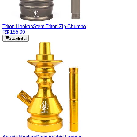
Triton Hookah
Stem Triton Zip Chumbo
R$ 155,00
Sacolinha