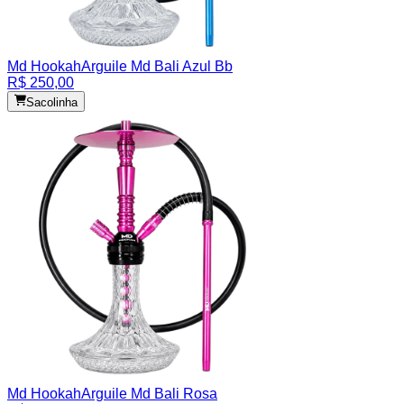
Md Hookah
Arguile Md Bali Azul Bb
R$ 250,00
Sacolinha
Md Hookah
Arguile Md Bali Rosa