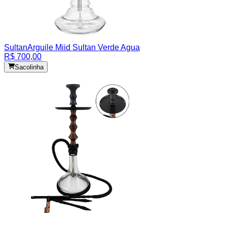
Sultan
Arguile Miid Sultan Verde Agua
R$ 700,00
Sacolinha