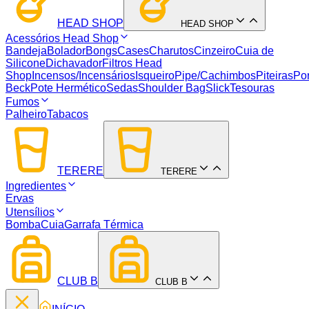
HEAD SHOP
HEAD SHOP
Acessórios Head Shop
Bandeja
Bolador
Bongs
Cases
Charutos
Cinzeiro
Cuia de
Silicone
Dichavador
Filtros Head
Shop
Incensos/Incensários
Isqueiro
Pipe/Cachimbos
Piteiras
Por
Beck
Pote Hermético
Sedas
Shoulder Bag
Slick
Tesouras
Fumos
Palheiro
Tabacos
TERERE
TERERE
Ingredientes
Ervas
Utensílios
Bomba
Cuia
Garrafa Térmica
CLUB B
CLUB B