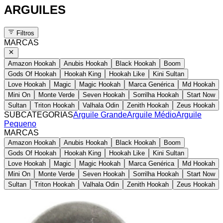
ARGUILES
Filtros
MARCAS
Amazon Hookah
Anubis Hookah
Black Hookah
Boom
Gods Of Hookah
Hookah King
Hookah Like
Kini Sultan
Love Hookah
Magic
Magic Hookah
Marca Genérica
Md Hookah
Mini On
Monte Verde
Seven Hookah
Sorrilha Hookah
Start Now
Sultan
Triton Hookah
Valhala Odin
Zenith Hookah
Zeus Hookah
SUBCATEGORIAS
Arguile Grande
Arguile Médio
Arguile
Pequeno
MARCAS
Amazon Hookah
Anubis Hookah
Black Hookah
Boom
Gods Of Hookah
Hookah King
Hookah Like
Kini Sultan
Love Hookah
Magic
Magic Hookah
Marca Genérica
Md Hookah
Mini On
Monte Verde
Seven Hookah
Sorrilha Hookah
Start Now
Sultan
Triton Hookah
Valhala Odin
Zenith Hookah
Zeus Hookah