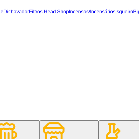
ne
Dichavador
Filtros Head Shop
Incensos/Incensários
Isqueiro
Pi