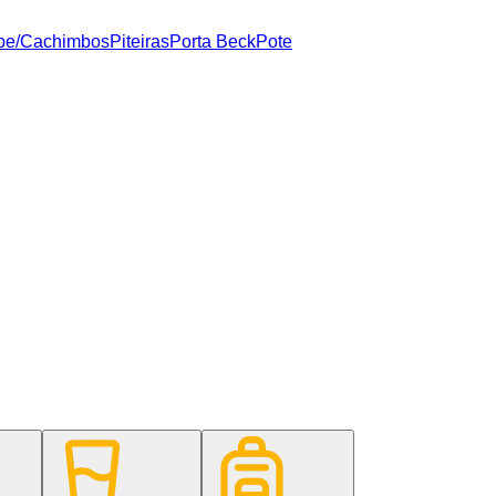
pe/Cachimbos
Piteiras
Porta Beck
Pote