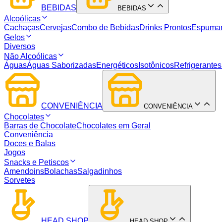
BEBIDAS
BEBIDAS
Alcoólicas
Cachaças
Cervejas
Combo de Bebidas
Drinks Prontos
Espuma
Gelos
Diversos
Não Alcoólicas
Águas
Águas Saborizadas
Energéticos
Isotônicos
Refrigerantes
CONVENIÊNCIA
CONVENIÊNCIA
Chocolates
Barras de Chocolate
Chocolates em Geral
Conveniência
Doces e Balas
Jogos
Snacks e Petiscos
Amendoins
Bolachas
Salgadinhos
Sorvetes
HEAD SHOP
HEAD SHOP