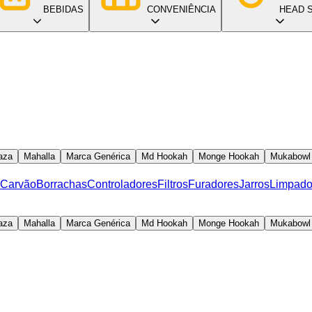
BEBIDAS
CONVENIÊNCIA
HEAD 
aza
Mahalla
Marca Genérica
Md Hookah
Monge Hookah
Mukabowl
 Carvão
Borrachas
Controladores
Filtros
Furadores
Jarros
Limpado
aza
Mahalla
Marca Genérica
Md Hookah
Monge Hookah
Mukabowl