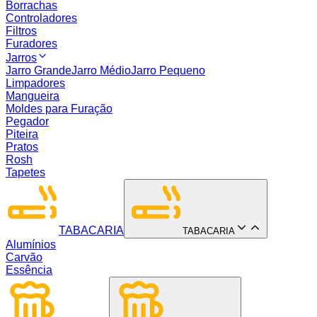
Borrachas
Controladores
Filtros
Furadores
Jarros
Jarro Grande
Jarro Médio
Jarro Pequeno
Limpadores
Mangueira
Moldes para Furação
Pegador
Piteira
Pratos
Rosh
Tapetes
TABACARIA
TABACARIA
Alumínios
Carvão
Essência