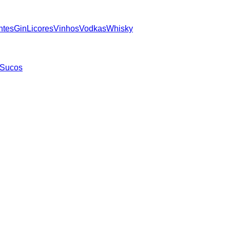
ntes
Gin
Licores
Vinhos
Vodkas
Whisky
Sucos