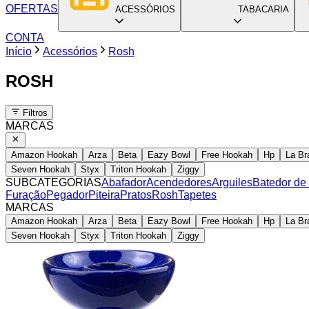
OFERTAS
ACESSÓRIOS
TABACARIA
CONTA
Início
Acessórios
Rosh
ROSH
Filtros
MARCAS
Amazon Hookah
Arza
Beta
Eazy Bowl
Free Hookah
Hp
La Br
Seven Hookah
Styx
Triton Hookah
Ziggy
SUBCATEGORIAS
Abafador
Acendedores
Arguiles
Batedor de
Furação
Pegador
Piteira
Pratos
Rosh
Tapetes
MARCAS
Amazon Hookah
Arza
Beta
Eazy Bowl
Free Hookah
Hp
La Br
Seven Hookah
Styx
Triton Hookah
Ziggy