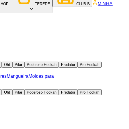
MINHA
SHOP
TERERE
CLUB B
Oht
Pilar
Poderoso Hookah
Predator
Pro Hookah
res
Mangueira
Moldes para
Oht
Pilar
Poderoso Hookah
Predator
Pro Hookah