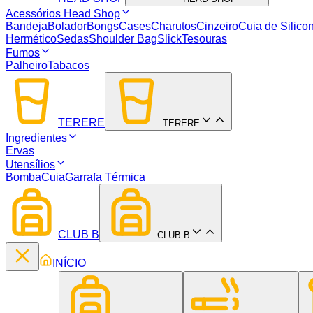
Acessórios Head Shop
Bandeja
Bolador
Bongs
Cases
Charutos
Cinzeiro
Cuia de Silico
Hermético
Sedas
Shoulder Bag
Slick
Tesouras
Fumos
Palheiro
Tabacos
TERERE
TERERE
Ingredientes
Ervas
Utensílios
Bomba
Cuia
Garrafa Térmica
CLUB B
CLUB B
INÍCIO