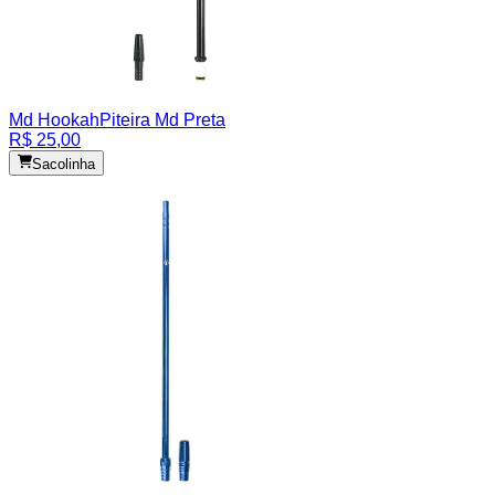
Md Hookah
Piteira Md Preta
R$ 25,00
Sacolinha