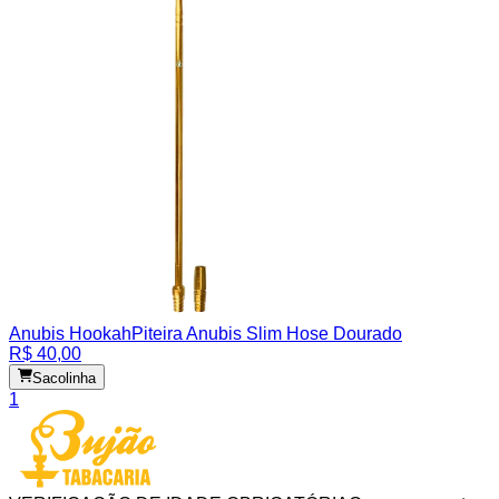
Anubis Hookah
Piteira Anubis Slim Hose Dourado
R$ 40,00
Sacolinha
1