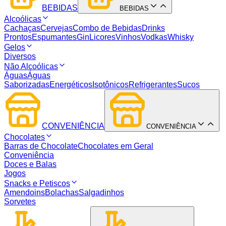
BEBIDAS
BEBIDAS
Alcoólicas
Cachaças
Cervejas
Combo de Bebidas
Drinks
Prontos
Espumantes
Gin
Licores
Vinhos
Vodkas
Whisky
Gelos
Diversos
Não Alcoólicas
Águas
Águas
Saborizadas
Energéticos
Isotônicos
Refrigerantes
Sucos
CONVENIÊNCIA
CONVENIÊNCIA
Chocolates
Barras de Chocolate
Chocolates em Geral
Conveniência
Doces e Balas
Jogos
Snacks e Petiscos
Amendoins
Bolachas
Salgadinhos
Sorvetes