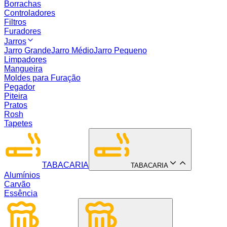
Borrachas
Controladores
Filtros
Furadores
Jarros
Jarro Grande
Jarro Médio
Jarro Pequeno
Limpadores
Mangueira
Moldes para Furação
Pegador
Piteira
Pratos
Rosh
Tapetes
TABACARIA
TABACARIA
Alumínios
Carvão
Essência