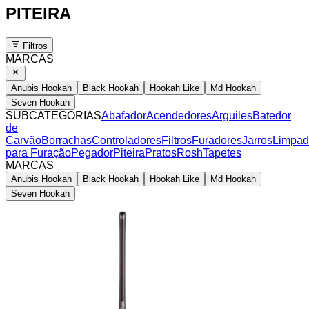
PITEIRA
Filtros
MARCAS
Anubis Hookah
Black Hookah
Hookah Like
Md Hookah
Seven Hookah
SUBCATEGORIAS
Abafador
Acendedores
Arguiles
Batedor
de
Carvão
Borrachas
Controladores
Filtros
Furadores
Jarros
Limpad
para Furação
Pegador
Piteira
Pratos
Rosh
Tapetes
MARCAS
Anubis Hookah
Black Hookah
Hookah Like
Md Hookah
Seven Hookah