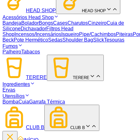
HEAD SHOP
HEAD SHOP
Acessórios Head Shop
Bandeja
Bolador
Bongs
Cases
Charutos
Cinzeiro
Cuia de
Silicone
Dichavador
Filtros Head
Shop
Incensos/Incensários
Isqueiro
Pipe/Cachimbos
Piteiras
Por
Beck
Pote Hermético
Sedas
Shoulder Bag
Slick
Tesouras
Fumos
Palheiro
Tabacos
TERERE
TERERE
Ingredientes
Ervas
Utensílios
Bomba
Cuia
Garrafa Térmica
CLUB B
CLUB B