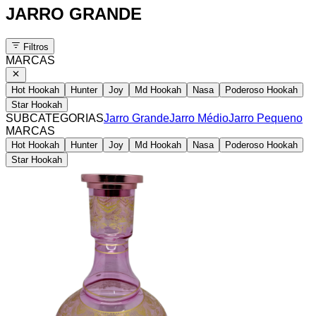
JARRO GRANDE
Filtros
MARCAS
Hot Hookah
Hunter
Joy
Md Hookah
Nasa
Poderoso Hookah
Star Hookah
SUBCATEGORIAS
Jarro Grande
Jarro Médio
Jarro Pequeno
MARCAS
Hot Hookah
Hunter
Joy
Md Hookah
Nasa
Poderoso Hookah
Star Hookah