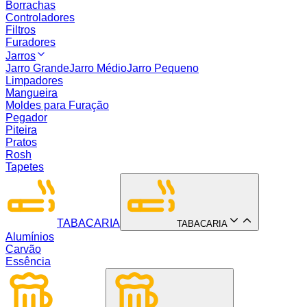
Borrachas
Controladores
Filtros
Furadores
Jarros
Jarro Grande
Jarro Médio
Jarro Pequeno
Limpadores
Mangueira
Moldes para Furação
Pegador
Piteira
Pratos
Rosh
Tapetes
TABACARIA
TABACARIA
Alumínios
Carvão
Essência