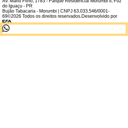
Av. Mario Filho
,
1783
-
Parque Residencial Morumbi II
,
Foz
do Iguaçu
-
PR
Bujão Tabacaria - Morumbi
| CNPJ
63.033.546/0001-
69
©
2026
Todos os direitos reservados.
Desenvolvido por