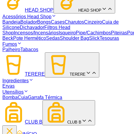
HEAD SHOP
HEAD SHOP
Acessórios Head Shop
Bandeja
Bolador
Bongs
Cases
Charutos
Cinzeiro
Cuia de
Silicone
Dichavador
Filtros Head
Shop
Incensos/Incensários
Isqueiro
Pipe/Cachimbos
Piteiras
Por
Beck
Pote Hermético
Sedas
Shoulder Bag
Slick
Tesouras
Fumos
Palheiro
Tabacos
TERERE
TERERE
Ingredientes
Ervas
Utensílios
Bomba
Cuia
Garrafa Térmica
CLUB B
CLUB B