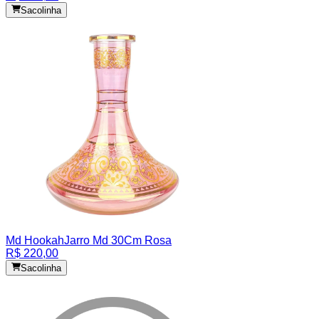
Sacolinha
Md Hookah
Jarro Md 30Cm Rosa
R$ 220,00
Sacolinha