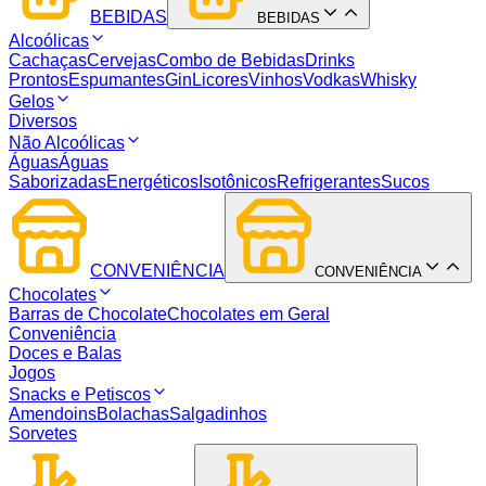
BEBIDAS
BEBIDAS
Alcoólicas
Cachaças
Cervejas
Combo de Bebidas
Drinks
Prontos
Espumantes
Gin
Licores
Vinhos
Vodkas
Whisky
Gelos
Diversos
Não Alcoólicas
Águas
Águas
Saborizadas
Energéticos
Isotônicos
Refrigerantes
Sucos
CONVENIÊNCIA
CONVENIÊNCIA
Chocolates
Barras de Chocolate
Chocolates em Geral
Conveniência
Doces e Balas
Jogos
Snacks e Petiscos
Amendoins
Bolachas
Salgadinhos
Sorvetes